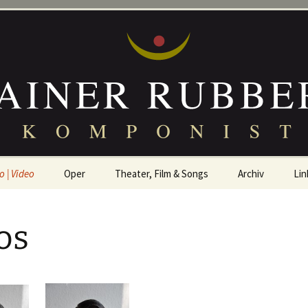
bbert
o | Video
Oper
Theater, Film & Songs
Archiv
Lin
s
Presse
os
ographie